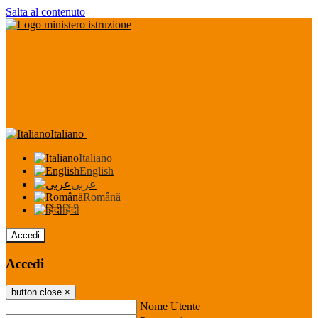
Salta al contenuto
Italiano
Italiano
English
عربى
Română
हिंदी
Accedi
Accedi
button close
×
Nome Utente