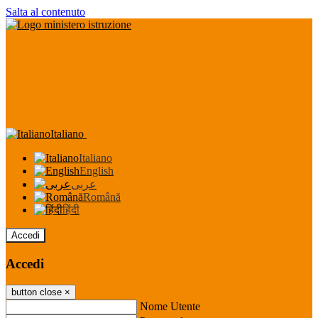
Salta al contenuto
Italiano
Italiano
English
عربى
Română
हिंदी
Accedi
Accedi
button close
×
Nome Utente