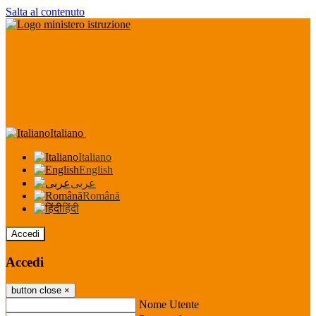
Salta al contenuto
Italiano
Italiano
English
عربى
Română
हिंदी
Accedi
Accedi
button close
×
Nome Utente