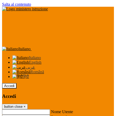
Salta al contenuto
Italiano
Italiano
English
عربى
Română
हिंदी
Accedi
Accedi
button close
×
Nome Utente