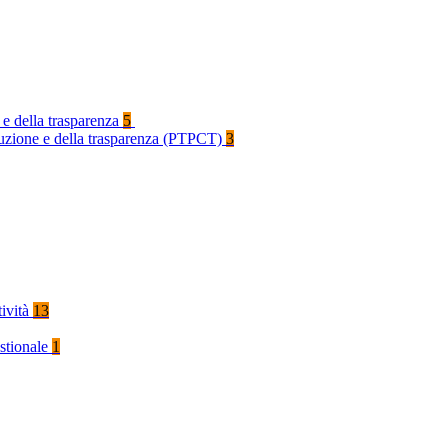
 e della trasparenza
5
rruzione e della trasparenza (PTPCT)
3
tività
13
stionale
1