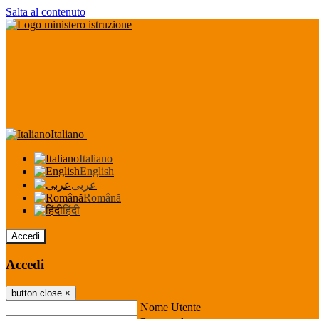
Salta al contenuto
Italiano
Italiano
English
عربى
Română
हिंदी
Accedi
Accedi
button close
×
Nome Utente