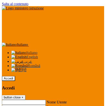
Salta al contenuto
Italiano
Italiano
English
عربى
Română
हिंदी
Accedi
Accedi
button close
×
Nome Utente