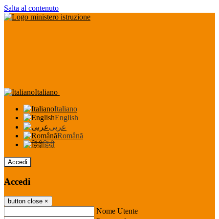
Salta al contenuto
Italiano
Italiano
English
عربى
Română
हिंदी
Accedi
Accedi
button close
×
Nome Utente