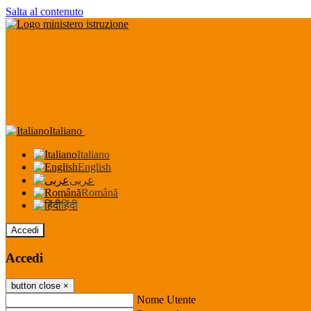
Salta al contenuto
Italiano
Italiano
English
عربى
Română
हिंदी
Accedi
Accedi
button close
×
Nome Utente