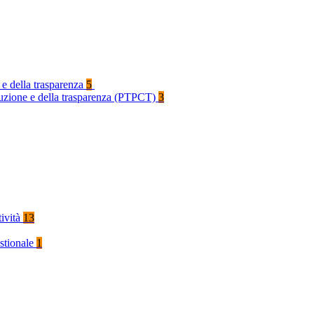
 e della trasparenza
5
rruzione e della trasparenza (PTPCT)
3
tività
13
stionale
1