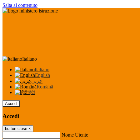
Salta al contenuto
Italiano
Italiano
English
عربى
Română
हिंदी
Accedi
Accedi
button close
×
Nome Utente