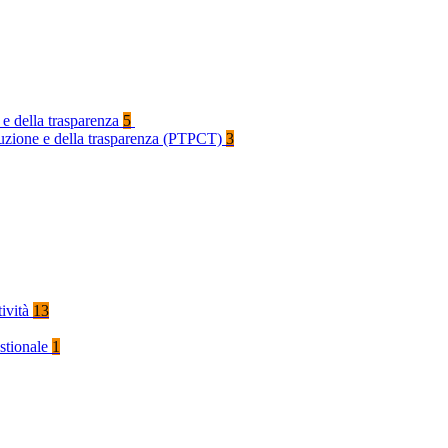
 e della trasparenza
5
rruzione e della trasparenza (PTPCT)
3
tività
13
stionale
1