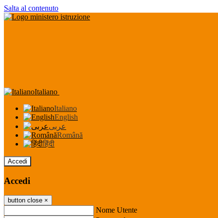
Salta al contenuto
Italiano
Italiano
English
عربى
Română
हिंदी
Accedi
Accedi
button close
×
Nome Utente