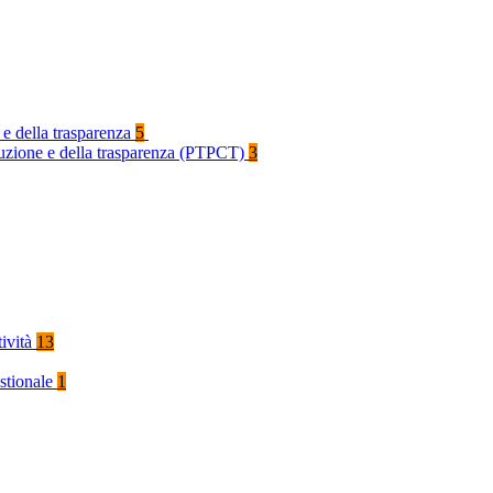
 e della trasparenza
5
rruzione e della trasparenza (PTPCT)
3
tività
13
stionale
1