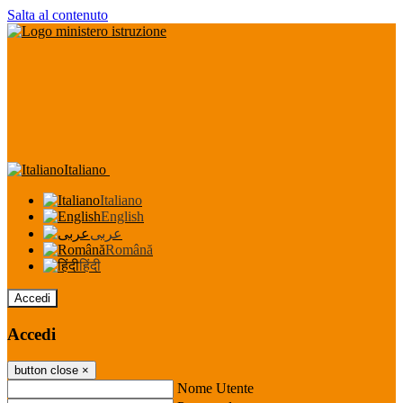
Salta al contenuto
Italiano
Italiano
English
عربى
Română
हिंदी
Accedi
Accedi
button close
×
Nome Utente