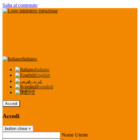
Salta al contenuto
Italiano
Italiano
English
عربى
Română
हिंदी
Accedi
Accedi
button close
×
Nome Utente