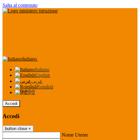
Salta al contenuto
Italiano
Italiano
English
عربى
Română
हिंदी
Accedi
Accedi
button close
×
Nome Utente