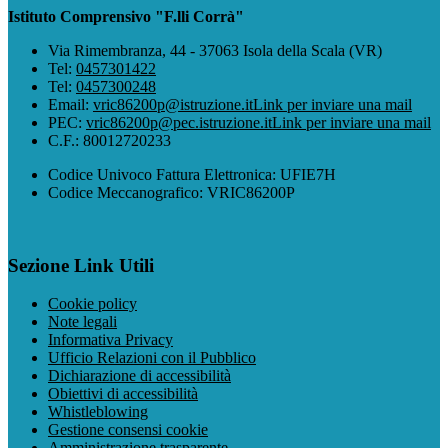
Istituto Comprensivo "F.lli Corrà"
Via Rimembranza, 44 - 37063 Isola della Scala (VR)
Tel:
0457301422
Tel:
0457300248
Email:
vric86200p@istruzione.it
Link per inviare una mail
PEC:
vric86200p@pec.istruzione.it
Link per inviare una mail
C.F.: 80012720233
Codice Univoco Fattura Elettronica: UFIE7H
Codice Meccanografico: VRIC86200P
Sezione Link Utili
Cookie policy
Note legali
Informativa Privacy
Ufficio Relazioni con il Pubblico
Dichiarazione di accessibilità
Obiettivi di accessibilità
Whistleblowing
Gestione consensi cookie
Amministrazione trasparente