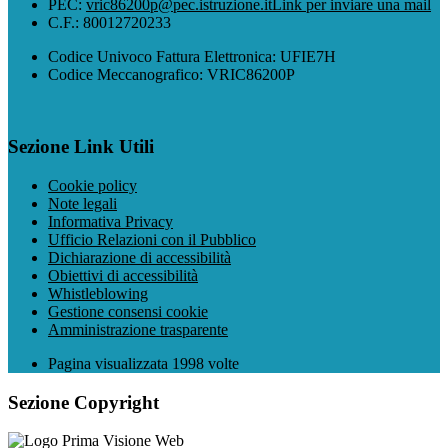
PEC:
vric86200p@pec.istruzione.it
Link per inviare una mail
C.F.: 80012720233
Codice Univoco Fattura Elettronica: UFIE7H
Codice Meccanografico: VRIC86200P
Sezione Link Utili
Cookie policy
Note legali
Informativa Privacy
Ufficio Relazioni con il Pubblico
Dichiarazione di accessibilità
Obiettivi di accessibilità
Whistleblowing
Gestione consensi cookie
Amministrazione trasparente
Pagina visualizzata
1998
volte
Sezione Copyright