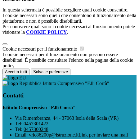
In questa schermata è possibile scegliere quali cookie consentire.
I cookie necessari sono quelli che consentono il funzionamento della
piattaforma e non è possibile disabilitarli.
Per conoscere quali sono i cookie necessari al funzionamento potete
visionare la
COOKIE POLICY
.
Cookie necessari per il funzionamento
I cookie necessari per il funzionamento non possono essere
disabilitati. È possibile consultare l'elenco nella pagina della cookie
policy.
Accetta tutti
Salva le preferenze
Istituto Comprensivo "F.lli Corrà"
Contatti
Istituto Comprensivo "F.lli Corrà"
Via Rimembranza, 44 - 37063 Isola della Scala (VR)
Tel:
0457301422
Tel:
0457300248
Email:
vric86200p@istruzione.it
Link per inviare una mail