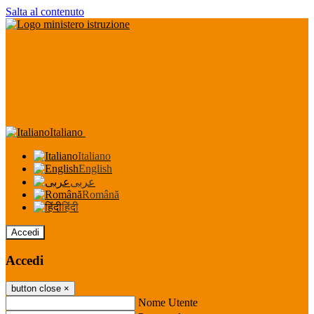
Salta al contenuto
Italiano
Italiano
English
عربى
Română
हिंदी
Accedi
Accedi
button close
×
Nome Utente