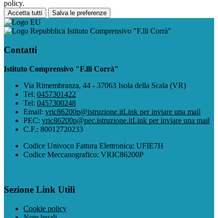
policy.
Accetta tutti
Salva le preferenze
Istituto Comprensivo "F.lli Corrà"
Contatti
Istituto Comprensivo "F.lli Corrà"
Via Rimembranza, 44 - 37063 Isola della Scala (VR)
Tel:
0457301422
Tel:
0457300248
Email:
vric86200p@istruzione.it
Link per inviare una mail
PEC:
vric86200p@pec.istruzione.it
Link per inviare una mail
C.F.: 80012720233
Codice Univoco Fattura Elettronica: UFIE7H
Codice Meccanografico: VRIC86200P
Sezione Link Utili
Cookie policy
Note legali