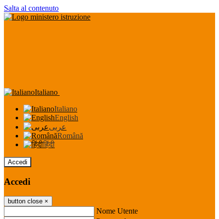
Salta al contenuto
Italiano
Italiano
English
عربى
Română
हिंदी
Accedi
Accedi
button close
×
Nome Utente