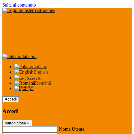
Salta al contenuto
Italiano
Italiano
English
عربى
Română
हिंदी
Accedi
Accedi
button close
×
Nome Utente