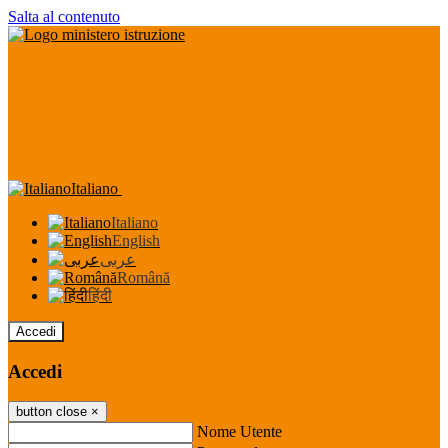
Salta al contenuto
Italiano
Italiano
English
عربى
Română
हिंदी
Accedi
Accedi
button close
×
Nome Utente