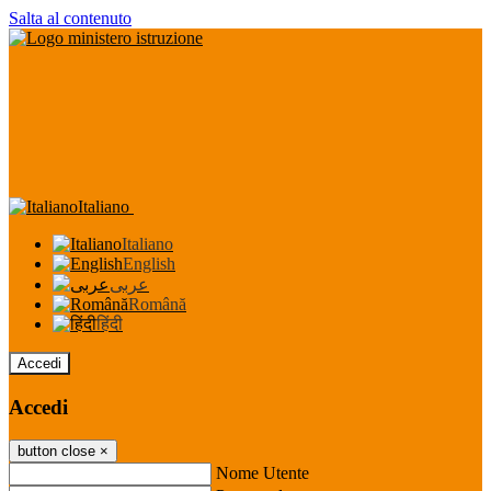
Salta al contenuto
Italiano
Italiano
English
عربى
Română
हिंदी
Accedi
Accedi
button close
×
Nome Utente