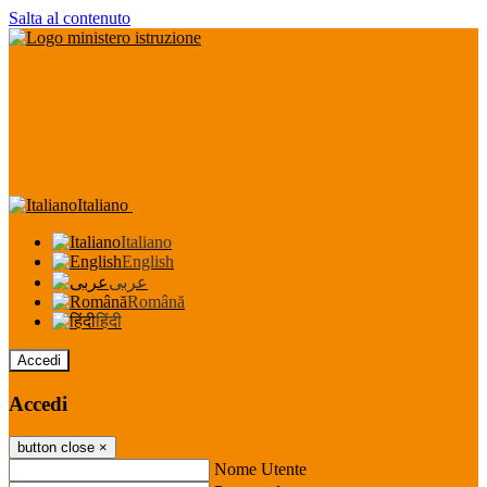
Salta al contenuto
Italiano
Italiano
English
عربى
Română
हिंदी
Accedi
Accedi
button close
×
Nome Utente