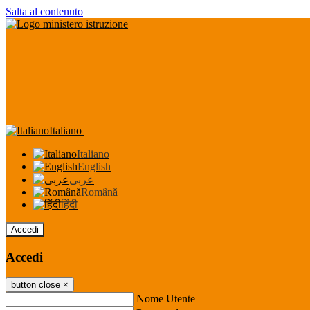
Salta al contenuto
Italiano
Italiano
English
عربى
Română
हिंदी
Accedi
Accedi
button close
×
Nome Utente