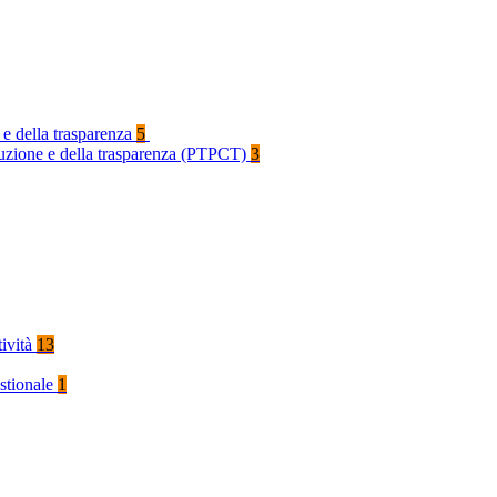
 e della trasparenza
5
rruzione e della trasparenza (PTPCT)
3
tività
13
stionale
1