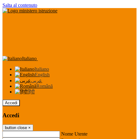
Salta al contenuto
Italiano
Italiano
English
عربى
Română
हिंदी
Accedi
Accedi
button close
×
Nome Utente