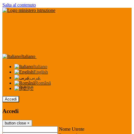
Salta al contenuto
Italiano
Italiano
English
عربى
Română
हिंदी
Accedi
Accedi
button close
×
Nome Utente