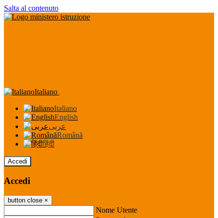
Salta al contenuto
Italiano
Italiano
English
عربى
Română
हिंदी
Accedi
Accedi
button close
×
Nome Utente