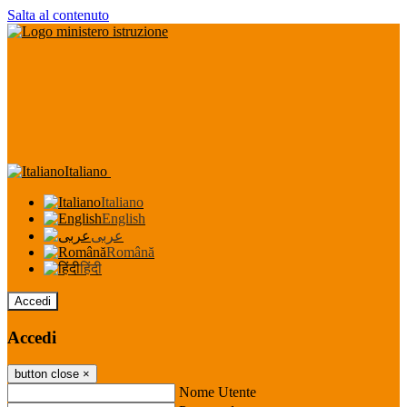
Salta al contenuto
Italiano
Italiano
English
عربى
Română
हिंदी
Accedi
Accedi
button close
×
Nome Utente