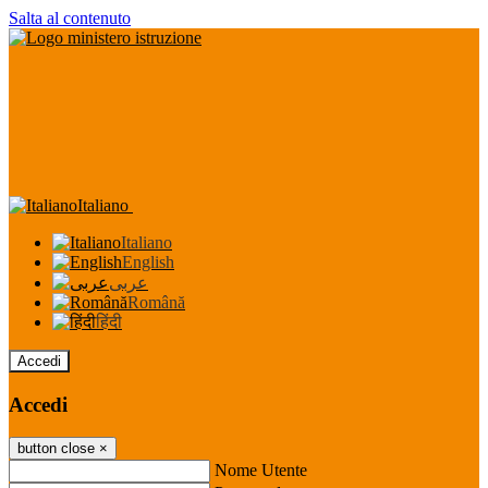
Salta al contenuto
Italiano
Italiano
English
عربى
Română
हिंदी
Accedi
Accedi
button close
×
Nome Utente