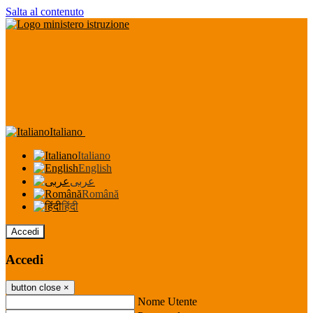
Salta al contenuto
Italiano
Italiano
English
عربى
Română
हिंदी
Accedi
Accedi
button close
×
Nome Utente