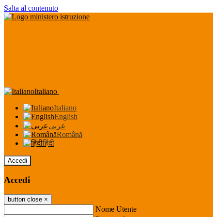
Salta al contenuto
Italiano
Italiano
English
عربى
Română
हिंदी
Accedi
Accedi
button close
×
Nome Utente