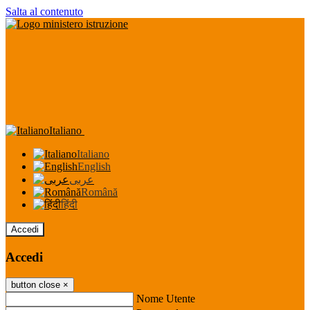
Salta al contenuto
Italiano
Italiano
English
عربى
Română
हिंदी
Accedi
Accedi
button close
×
Nome Utente