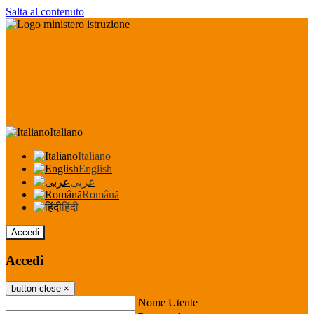
Salta al contenuto
Italiano
Italiano
English
عربى
Română
हिंदी
Accedi
Accedi
button close
×
Nome Utente