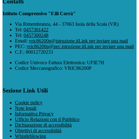
Contatti
Istituto Comprensivo "F.lli Corrà"
Via Rimembranza, 44 - 37063 Isola della Scala (VR)
Tel:
0457301422
Tel:
0457300248
Email:
vric86200p@istruzione.it
Link per inviare una mail
PEC:
vric86200p@pec.istruzione.it
Link per inviare una mail
C.F.: 80012720233
Codice Univoco Fattura Elettronica: UFIE7H
Codice Meccanografico: VRIC86200P
Sezione Link Utili
Cookie policy
Note legali
Informativa Privacy
Ufficio Relazioni con il Pubblico
Dichiarazione di accessibilità
Obiettivi di accessibilità
Whistleblowing