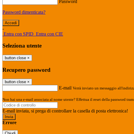
Password
Password dimenticata?
-
Entra con SPID
Entra con CIE
Seleziona utente
button close
×
Recupero password
button close
×
E-mail
Verrà inviato un messaggio all'indirizz
Non hai una e-mail associata al nome utente? Effettua il reset della password tram
E-mail inviata, si prega di controllare la casella di posta elettronica!
Errore
Chiudi