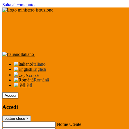
Salta al contenuto
Italiano
Italiano
English
عربى
Română
हिंदी
Accedi
Accedi
button close
×
Nome Utente