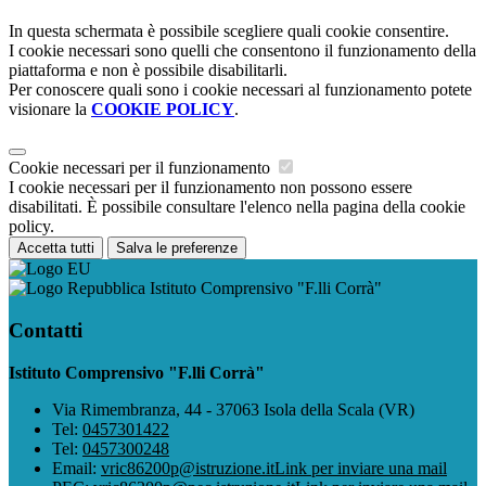
In questa schermata è possibile scegliere quali cookie consentire.
I cookie necessari sono quelli che consentono il funzionamento della
piattaforma e non è possibile disabilitarli.
Per conoscere quali sono i cookie necessari al funzionamento potete
visionare la
COOKIE POLICY
.
Cookie necessari per il funzionamento
I cookie necessari per il funzionamento non possono essere
disabilitati. È possibile consultare l'elenco nella pagina della cookie
policy.
Accetta tutti
Salva le preferenze
Istituto Comprensivo "F.lli Corrà"
Contatti
Istituto Comprensivo "F.lli Corrà"
Via Rimembranza, 44 - 37063 Isola della Scala (VR)
Tel:
0457301422
Tel:
0457300248
Email:
vric86200p@istruzione.it
Link per inviare una mail