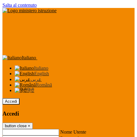
Salta al contenuto
Italiano
Italiano
English
عربى
Română
हिंदी
Accedi
Accedi
button close
×
Nome Utente