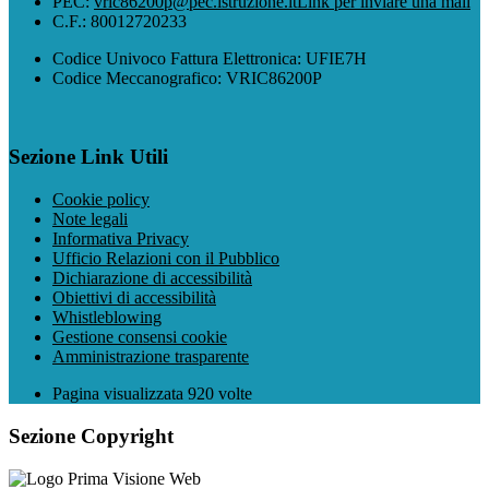
PEC:
vric86200p@pec.istruzione.it
Link per inviare una mail
C.F.: 80012720233
Codice Univoco Fattura Elettronica: UFIE7H
Codice Meccanografico: VRIC86200P
Sezione Link Utili
Cookie policy
Note legali
Informativa Privacy
Ufficio Relazioni con il Pubblico
Dichiarazione di accessibilità
Obiettivi di accessibilità
Whistleblowing
Gestione consensi cookie
Amministrazione trasparente
Pagina visualizzata
920
volte
Sezione Copyright