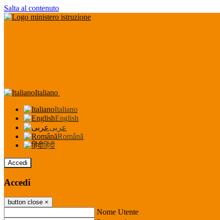
Salta al contenuto
Italiano
Italiano
English
عربى
Română
हिंदी
Accedi
Accedi
button close
×
Nome Utente