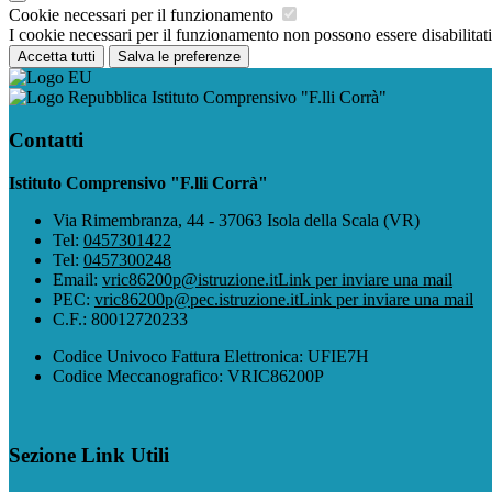
Cookie necessari per il funzionamento
I cookie necessari per il funzionamento non possono essere disabilitati.
Accetta tutti
Salva le preferenze
Istituto Comprensivo "F.lli Corrà"
Contatti
Istituto Comprensivo "F.lli Corrà"
Via Rimembranza, 44 - 37063 Isola della Scala (VR)
Tel:
0457301422
Tel:
0457300248
Email:
vric86200p@istruzione.it
Link per inviare una mail
PEC:
vric86200p@pec.istruzione.it
Link per inviare una mail
C.F.: 80012720233
Codice Univoco Fattura Elettronica: UFIE7H
Codice Meccanografico: VRIC86200P
Sezione Link Utili