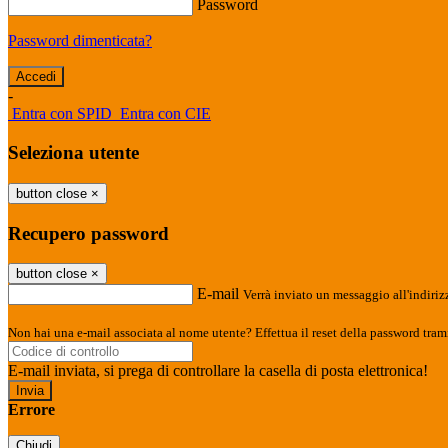
Password
Password dimenticata?
-
Entra con SPID
Entra con CIE
Seleziona utente
button close
×
Recupero password
button close
×
E-mail
Verrà inviato un messaggio all'indirizz
Non hai una e-mail associata al nome utente? Effettua il reset della password tram
E-mail inviata, si prega di controllare la casella di posta elettronica!
Errore
Chiudi