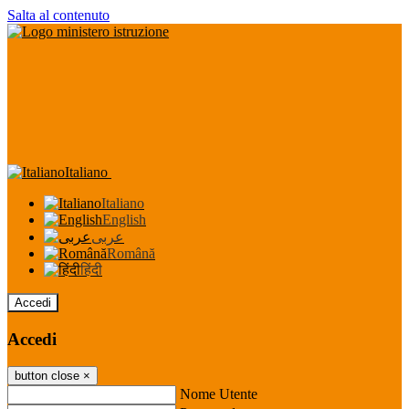
Salta al contenuto
Italiano
Italiano
English
عربى
Română
हिंदी
Accedi
Accedi
button close
×
Nome Utente