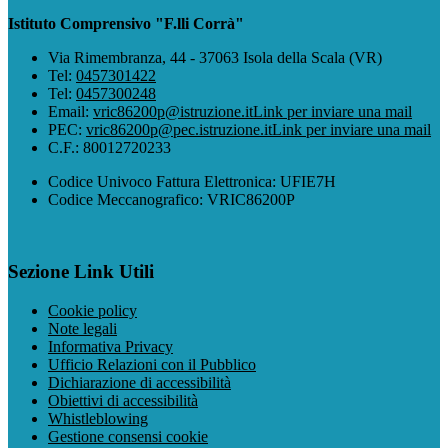
Istituto Comprensivo "F.lli Corrà"
Via Rimembranza, 44 - 37063 Isola della Scala (VR)
Tel:
0457301422
Tel:
0457300248
Email:
vric86200p@istruzione.it
Link per inviare una mail
PEC:
vric86200p@pec.istruzione.it
Link per inviare una mail
C.F.: 80012720233
Codice Univoco Fattura Elettronica: UFIE7H
Codice Meccanografico: VRIC86200P
Sezione Link Utili
Cookie policy
Note legali
Informativa Privacy
Ufficio Relazioni con il Pubblico
Dichiarazione di accessibilità
Obiettivi di accessibilità
Whistleblowing
Gestione consensi cookie