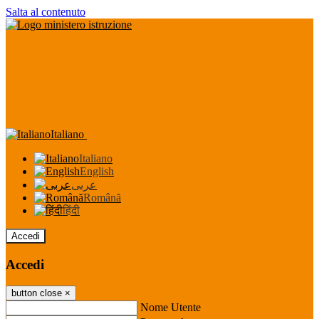
Salta al contenuto
Italiano
Italiano
English
عربى
Română
हिंदी
Accedi
Accedi
button close
×
Nome Utente