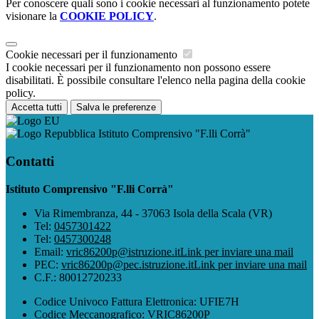
Per conoscere quali sono i cookie necessari al funzionamento potete
visionare la
COOKIE POLICY
.
Cookie necessari per il funzionamento
I cookie necessari per il funzionamento non possono essere
disabilitati. È possibile consultare l'elenco nella pagina della cookie
policy.
Accetta tutti
Salva le preferenze
Istituto Comprensivo "F.lli Corrà"
Contatti
Istituto Comprensivo "F.lli Corrà"
Via Rimembranza, 44 - 37063 Isola della Scala (VR)
Tel:
0457301422
Tel:
0457300248
Email:
vric86200p@istruzione.it
Link per inviare una mail
PEC:
vric86200p@pec.istruzione.it
Link per inviare una mail
C.F.: 80012720233
Codice Univoco Fattura Elettronica: UFIE7H
Codice Meccanografico: VRIC86200P