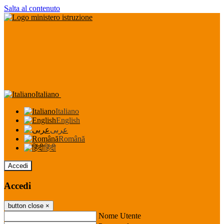
Salta al contenuto
Italiano
Italiano
English
عربى
Română
हिंदी
Accedi
Accedi
button close
×
Nome Utente