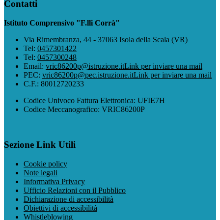
Contatti
Istituto Comprensivo "F.lli Corrà"
Via Rimembranza, 44 - 37063 Isola della Scala (VR)
Tel:
0457301422
Tel:
0457300248
Email:
vric86200p@istruzione.it
Link per inviare una mail
PEC:
vric86200p@pec.istruzione.it
Link per inviare una mail
C.F.: 80012720233
Codice Univoco Fattura Elettronica: UFIE7H
Codice Meccanografico: VRIC86200P
Sezione Link Utili
Cookie policy
Note legali
Informativa Privacy
Ufficio Relazioni con il Pubblico
Dichiarazione di accessibilità
Obiettivi di accessibilità
Whistleblowing