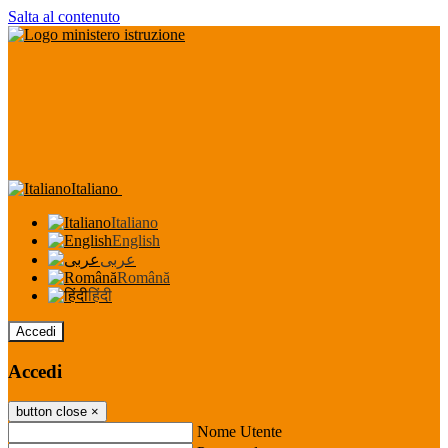
Salta al contenuto
Italiano
Italiano
English
عربى
Română
हिंदी
Accedi
Accedi
button close
×
Nome Utente