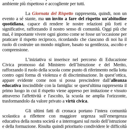
ambiente più rispettoso e accogliente per tutti.
La
Giornata del Rispetto
rappresenta, quindi, non un
evento a sé stante, ma
un invito a fare del rispetto un'abitudine
quotidiana
, capace di rendere le nostre relazioni più forti e
significative, rafforzando il nostro senso di comunità. Oggi più che
mai, è importante vivere ogni giorno come se fosse un’occasione per
praticare il rispetto reciproco, ricordando che ciascuno di noi ha il
ruolo di costruire un mondo migliore, basato su gentilezza, ascolto e
comprensione.
L’iniziativa si inserisce nel percorso di Educazione
Civica promosso dal Ministero dell’Istruzione e del Merito,
rafforzando il ruolo della scuola come punto di riferimento nella lotta
contro ogni forma di violenza e di discriminazione. In quest’ottica,
appare evidente come non si possa prescindere dall’
alleanza
educativa
inscindibile con la famiglia: se quest'ultima rappresenta il
primo luogo in cui il rispetto viene appreso per imitazione e vissuto
attraverso l'affettività e l'ascolto, la scuola ne amplia l'orizzonte,
trasformandolo da valore privato a
virtù civica
.
Gli ultimi fatti di cronaca portano l’intera comunità
scolastica a riflettere con maggiore urgenza sull’emergenza
educativa della nostra società e a interrogarsi sul ruolo dell’istruzione
e della formazione. Risulta quindi prioritario condividere le difficoltà