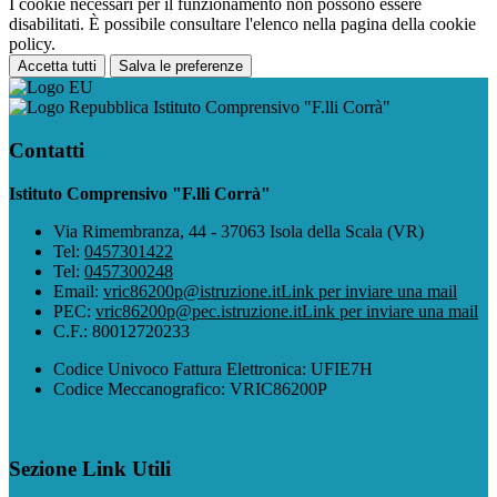
I cookie necessari per il funzionamento non possono essere
disabilitati. È possibile consultare l'elenco nella pagina della cookie
policy.
Accetta tutti
Salva le preferenze
Istituto Comprensivo "F.lli Corrà"
Contatti
Istituto Comprensivo "F.lli Corrà"
Via Rimembranza, 44 - 37063 Isola della Scala (VR)
Tel:
0457301422
Tel:
0457300248
Email:
vric86200p@istruzione.it
Link per inviare una mail
PEC:
vric86200p@pec.istruzione.it
Link per inviare una mail
C.F.: 80012720233
Codice Univoco Fattura Elettronica: UFIE7H
Codice Meccanografico: VRIC86200P
Sezione Link Utili