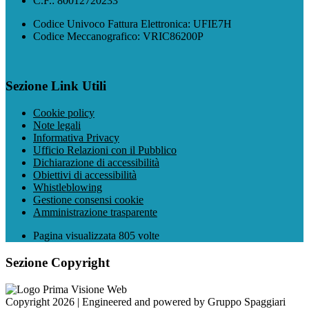
C.F.: 80012720233
Codice Univoco Fattura Elettronica: UFIE7H
Codice Meccanografico: VRIC86200P
Sezione Link Utili
Cookie policy
Note legali
Informativa Privacy
Ufficio Relazioni con il Pubblico
Dichiarazione di accessibilità
Obiettivi di accessibilità
Whistleblowing
Gestione consensi cookie
Amministrazione trasparente
Pagina visualizzata
805
volte
Sezione Copyright
Copyright 2026 | Engineered and powered by Gruppo Spaggiari