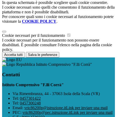
In questa schermata è possibile scegliere quali cookie consentire.
I cookie necessari sono quelli che consentono il funzionamento della
piattaforma e non è possibile disabilitarli.
Per conoscere quali sono i cookie necessari al funzionamento potete
visionare la
COOKIE POLICY
.
Cookie necessari per il funzionamento
I cookie necessari per il funzionamento non possono essere
disabilitati. È possibile consultare l'elenco nella pagina della cookie
policy.
Accetta tutti
Salva le preferenze
Istituto Comprensivo "F.lli Corrà"
Contatti
Istituto Comprensivo "F.lli Corrà"
Via Rimembranza, 44 - 37063 Isola della Scala (VR)
Tel:
0457301422
Tel:
0457300248
Email:
vric86200p@istruzione.it
Link per inviare una mail
PEC:
vric86200p@pec.istruzione.it
Link per inviare una mail