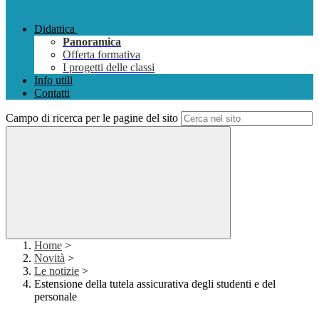
Didattica
Panoramica
Offerta formativa
I progetti delle classi
Info utili
Contatti
Campo di ricerca per le pagine del sito
Home
>
Novità
>
Le notizie
>
Estensione della tutela assicurativa degli studenti e del
personale