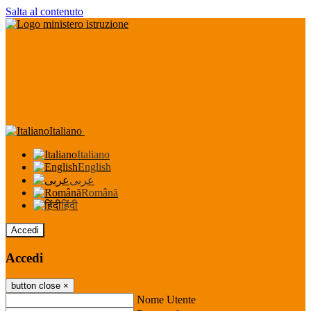
Salta al contenuto
Italiano
Italiano
English
عربى
Română
हिंदी
Accedi
Accedi
button close
×
Nome Utente