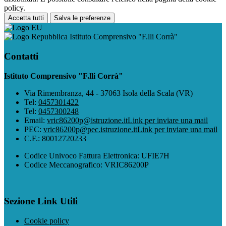
policy.
Accetta tutti
Salva le preferenze
Istituto Comprensivo "F.lli Corrà"
Contatti
Istituto Comprensivo "F.lli Corrà"
Via Rimembranza, 44 - 37063 Isola della Scala (VR)
Tel:
0457301422
Tel:
0457300248
Email:
vric86200p@istruzione.it
Link per inviare una mail
PEC:
vric86200p@pec.istruzione.it
Link per inviare una mail
C.F.: 80012720233
Codice Univoco Fattura Elettronica: UFIE7H
Codice Meccanografico: VRIC86200P
Sezione Link Utili
Cookie policy