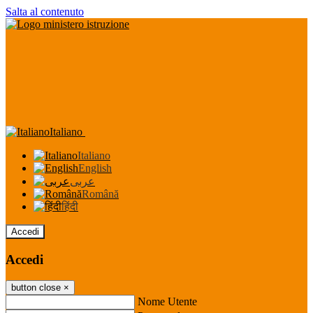
Salta al contenuto
Italiano
Italiano
English
عربى
Română
हिंदी
Accedi
Accedi
button close
×
Nome Utente