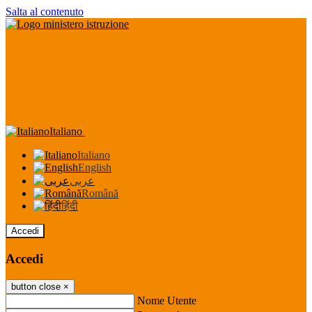
Salta al contenuto
Italiano
Italiano
English
عربى
Română
हिंदी
Accedi
Accedi
button close
×
Nome Utente