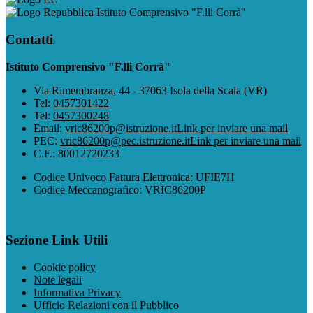
Istituto Comprensivo "F.lli Corrà"
Contatti
Istituto Comprensivo "F.lli Corrà"
Via Rimembranza, 44 - 37063 Isola della Scala (VR)
Tel:
0457301422
Tel:
0457300248
Email:
vric86200p@istruzione.it
Link per inviare una mail
PEC:
vric86200p@pec.istruzione.it
Link per inviare una mail
C.F.: 80012720233
Codice Univoco Fattura Elettronica: UFIE7H
Codice Meccanografico: VRIC86200P
Sezione Link Utili
Cookie policy
Note legali
Informativa Privacy
Ufficio Relazioni con il Pubblico