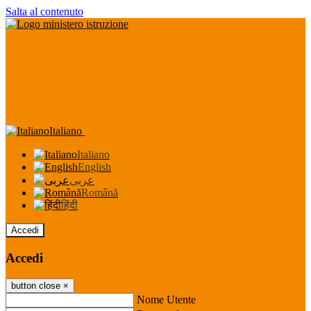
Salta al contenuto
Italiano
Italiano
English
عربى
Română
हिंदी
Accedi
Accedi
button close
×
Nome Utente