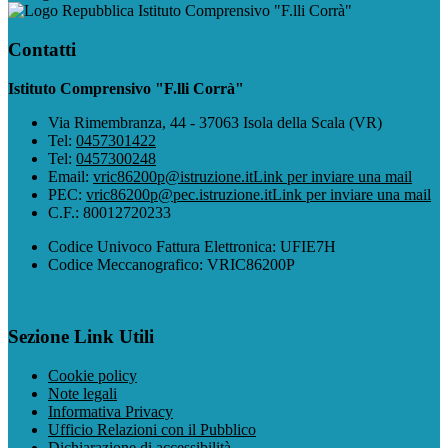
Istituto Comprensivo "F.lli Corrà"
Contatti
Istituto Comprensivo "F.lli Corrà"
Via Rimembranza, 44 - 37063 Isola della Scala (VR)
Tel:
0457301422
Tel:
0457300248
Email:
vric86200p@istruzione.it
Link per inviare una mail
PEC:
vric86200p@pec.istruzione.it
Link per inviare una mail
C.F.: 80012720233
Codice Univoco Fattura Elettronica: UFIE7H
Codice Meccanografico: VRIC86200P
Sezione Link Utili
Cookie policy
Note legali
Informativa Privacy
Ufficio Relazioni con il Pubblico
Dichiarazione di accessibilità