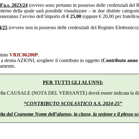
l’a.s. 2023/24
(ovvero sono pertanto in possesso delle credenziali del
interno della quale sarà possibile visualizzare – in due distinte categor
zioneranno l’avviso dell’importo di
€ 25,00
(oppure € 20,00 per fratelli/so
4/25
(ovvero non in possesso delle credenziali del Registro Elettronic
tituto
VRIC86200P
;
na a destra AZIONI, scegliere il contributo in oggetto (
Contributo anno sc
gamento.
PER TUTTI GLI ALUNNI:
lla CAUSALE (NOTA DEL VERSANTE) dovrà essere indicata la dic
“
CONTRIBUTO SCOLASTICO A.S. 2024-25”
ita dal Cognome Nome dell’alunno, la classe, la sezione e il plesso sc