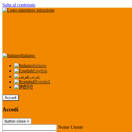
Salta al contenuto
Italiano
Italiano
English
عربى
Română
हिंदी
Accedi
Accedi
button close
×
Nome Utente