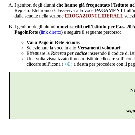
I genitori degli alunni
che hanno già frequentato l’Istituto nel
Registro Elettronico Classeviva alla voce
PAGAMENTI
all’
dalla scuola: nella sezione
EROGAZIONI LIBERALI
, sele
I genitori degli alunni
nuovi iscritti nell’Istituto per l’a.s. 202
PagoinRete
(
link diretto
) e seguire il seguente percorso:
Vai a Pago in Rete Scuole
:
Selezionare la voce in alto
Versamenti volontari
;
Effettuare la
Ricerca per codice
inserendo il codice di Is
Una volta visualizzato il nostro istituto cliccare sull’ico
cliccare sull’icona (
<€
) a destra
per procedere con il pa
Ne
segu