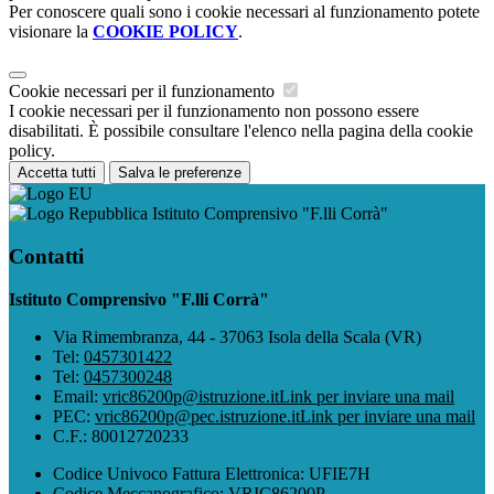
Per conoscere quali sono i cookie necessari al funzionamento potete
visionare la
COOKIE POLICY
.
Cookie necessari per il funzionamento
I cookie necessari per il funzionamento non possono essere
disabilitati. È possibile consultare l'elenco nella pagina della cookie
policy.
Accetta tutti
Salva le preferenze
Istituto Comprensivo "F.lli Corrà"
Contatti
Istituto Comprensivo "F.lli Corrà"
Via Rimembranza, 44 - 37063 Isola della Scala (VR)
Tel:
0457301422
Tel:
0457300248
Email:
vric86200p@istruzione.it
Link per inviare una mail
PEC:
vric86200p@pec.istruzione.it
Link per inviare una mail
C.F.: 80012720233
Codice Univoco Fattura Elettronica: UFIE7H
Codice Meccanografico: VRIC86200P