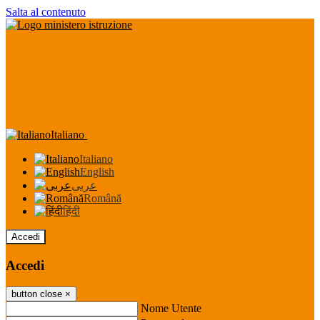
Salta al contenuto
Italiano
Italiano
English
عربى
Română
हिंदी
Accedi
Accedi
button close
×
Nome Utente