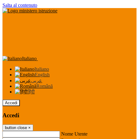
Salta al contenuto
Italiano
Italiano
English
عربى
Română
हिंदी
Accedi
Accedi
button close
×
Nome Utente