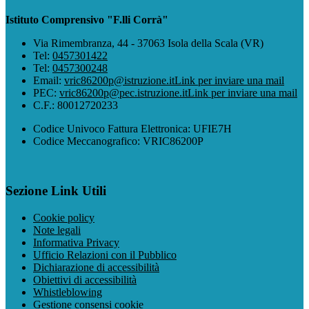
Istituto Comprensivo "F.lli Corrà"
Via Rimembranza, 44 - 37063 Isola della Scala (VR)
Tel:
0457301422
Tel:
0457300248
Email:
vric86200p@istruzione.it
Link per inviare una mail
PEC:
vric86200p@pec.istruzione.it
Link per inviare una mail
C.F.: 80012720233
Codice Univoco Fattura Elettronica: UFIE7H
Codice Meccanografico: VRIC86200P
Sezione Link Utili
Cookie policy
Note legali
Informativa Privacy
Ufficio Relazioni con il Pubblico
Dichiarazione di accessibilità
Obiettivi di accessibilità
Whistleblowing
Gestione consensi cookie