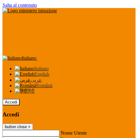
Salta al contenuto
Italiano
Italiano
English
عربى
Română
हिंदी
Accedi
Accedi
button close
×
Nome Utente