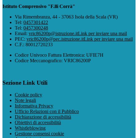
Istituto Comprensivo "F.lli Corrà"
Via Rimembranza, 44 - 37063 Isola della Scala (VR)
Tel:
0457301422
Tel:
0457300248
Email:
vric86200p@istruzione.it
Link per inviare una mail
PEC:
vric86200p@pec.istruzione.it
Link per inviare una mail
C.F.: 80012720233
Codice Univoco Fattura Elettronica: UFIE7H
Codice Meccanografico: VRIC86200P
Sezione Link Utili
Cookie policy
Note legali
Informativa Privacy
Ufficio Relazioni con il Pubblico
Dichiarazione di accessibilità
Obiettivi di accessibilità
Whistleblowing
Gestione consensi cookie