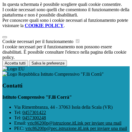
In questa schermata è possibile scegliere quali cookie consentire.
I cookie necessari sono quelli che consentono il funzionamento della
piattaforma e non è possibile disabilitarli.
Per conoscere quali sono i cookie necessari al funzionamento potete
visionare la
COOKIE POLICY
.
Cookie necessari per il funzionamento
I cookie necessari per il funzionamento non possono essere
disabilitati. È possibile consultare l'elenco nella pagina della cookie
policy.
Accetta tutti
Salva le preferenze
Istituto Comprensivo "F.lli Corrà"
Contatti
Istituto Comprensivo "F.lli Corrà"
Via Rimembranza, 44 - 37063 Isola della Scala (VR)
Tel:
0457301422
Tel:
0457300248
Email:
vric86200p@istruzione.it
Link per inviare una mail
PEC:
vric86200p@pec.istruzione.it
Link per inviare una mail