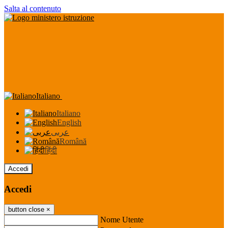
Salta al contenuto
Italiano
Italiano
English
عربى
Română
हिंदी
Accedi
Accedi
button close
×
Nome Utente