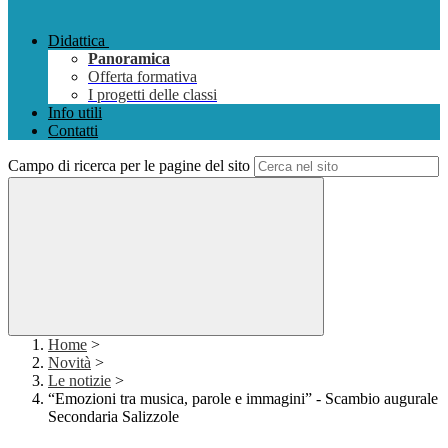
Didattica
Panoramica
Offerta formativa
I progetti delle classi
Info utili
Contatti
Campo di ricerca per le pagine del sito
Home
>
Novità
>
Le notizie
>
“Emozioni tra musica, parole e immagini” - Scambio augurale
Secondaria Salizzole