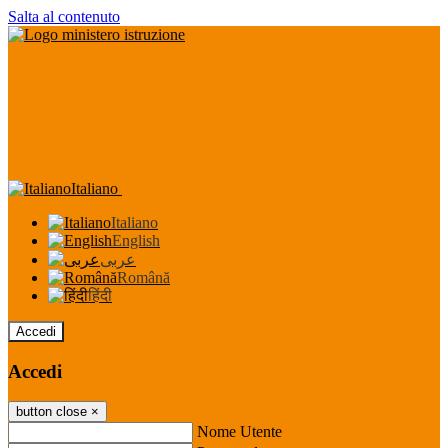
Salta al contenuto
Italiano
Italiano
English
عربى
Română
हिंदी
Accedi
Accedi
button close
×
Nome Utente