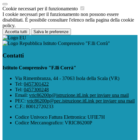
Cookie necessari per il funzionamento
I cookie necessari per il funzionamento non possono essere
disabilitati. È possibile consultare l'elenco nella pagina della cookie
policy.
Accetta tutti
Salva le preferenze
Istituto Comprensivo "F.lli Corrà"
Contatti
Istituto Comprensivo "F.lli Corrà"
Via Rimembranza, 44 - 37063 Isola della Scala (VR)
Tel:
0457301422
Tel:
0457300248
Email:
vric86200p@istruzione.it
Link per inviare una mail
PEC:
vric86200p@pec.istruzione.it
Link per inviare una mail
C.F.: 80012720233
Codice Univoco Fattura Elettronica: UFIE7H
Codice Meccanografico: VRIC86200P