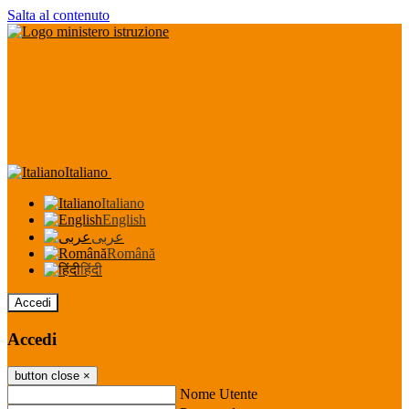
Salta al contenuto
Italiano
Italiano
English
عربى
Română
हिंदी
Accedi
Accedi
button close
×
Nome Utente