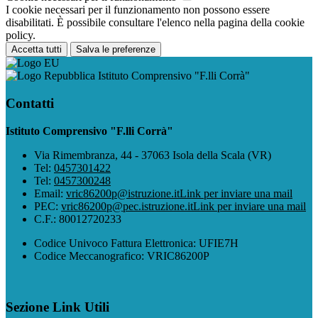
I cookie necessari per il funzionamento non possono essere
disabilitati. È possibile consultare l'elenco nella pagina della cookie
policy.
Accetta tutti
Salva le preferenze
Istituto Comprensivo "F.lli Corrà"
Contatti
Istituto Comprensivo "F.lli Corrà"
Via Rimembranza, 44 - 37063 Isola della Scala (VR)
Tel:
0457301422
Tel:
0457300248
Email:
vric86200p@istruzione.it
Link per inviare una mail
PEC:
vric86200p@pec.istruzione.it
Link per inviare una mail
C.F.: 80012720233
Codice Univoco Fattura Elettronica: UFIE7H
Codice Meccanografico: VRIC86200P
Sezione Link Utili