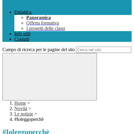
Didattica
Panoramica
Offerta formativa
I progetti delle classi
Info utili
Contatti
Campo di ricerca per le pagine del sito
Home
>
Novità
>
Le notizie
>
#Ioleggoperchè
#Ioleggoperchè