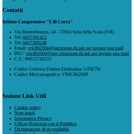
Contatti
Istituto Comprensivo "F.lli Corrà"
Via Rimembranza, 44 - 37063 Isola della Scala (VR)
Tel:
0457301422
Tel:
0457300248
Email:
vric86200p@istruzione.it
Link per inviare una mail
PEC:
vric86200p@pec.istruzione.it
Link per inviare una mail
C.F.: 80012720233
Codice Univoco Fattura Elettronica: UFIE7H
Codice Meccanografico: VRIC86200P
Sezione Link Utili
Cookie policy
Note legali
Informativa Privacy
Ufficio Relazioni con il Pubblico
Dichiarazione di accessibilità