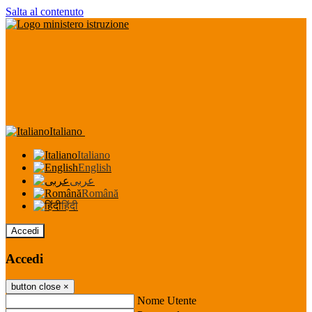
Salta al contenuto
Italiano
Italiano
English
عربى
Română
हिंदी
Accedi
Accedi
button close
×
Nome Utente