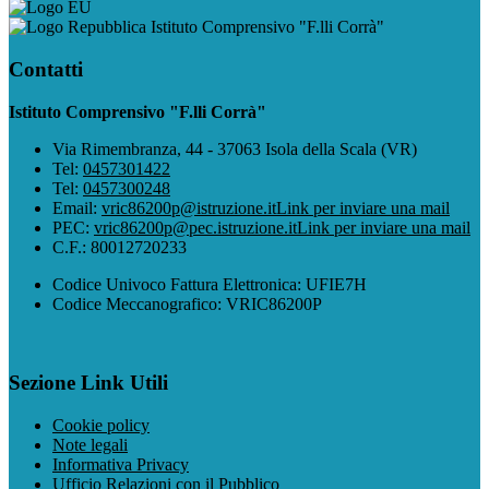
Istituto Comprensivo "F.lli Corrà"
Contatti
Istituto Comprensivo "F.lli Corrà"
Via Rimembranza, 44 - 37063 Isola della Scala (VR)
Tel:
0457301422
Tel:
0457300248
Email:
vric86200p@istruzione.it
Link per inviare una mail
PEC:
vric86200p@pec.istruzione.it
Link per inviare una mail
C.F.: 80012720233
Codice Univoco Fattura Elettronica: UFIE7H
Codice Meccanografico: VRIC86200P
Sezione Link Utili
Cookie policy
Note legali
Informativa Privacy
Ufficio Relazioni con il Pubblico