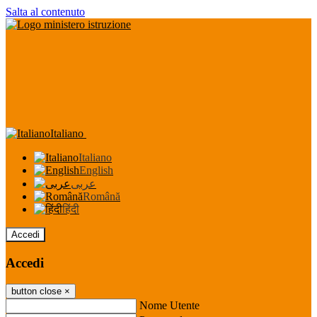
Salta al contenuto
Italiano
Italiano
English
عربى
Română
हिंदी
Accedi
Accedi
button close
×
Nome Utente