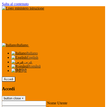
Salta al contenuto
Italiano
Italiano
English
عربى
Română
हिंदी
Accedi
Accedi
button close
×
Nome Utente