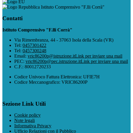
Istituto Comprensivo "F.lli Corrà"
Contatti
Istituto Comprensivo "F.lli Corrà"
Via Rimembranza, 44 - 37063 Isola della Scala (VR)
Tel:
0457301422
Tel:
0457300248
Email:
vric86200p@istruzione.it
Link per inviare una mail
PEC:
vric86200p@pec.istruzione.it
Link per inviare una mail
C.F.: 80012720233
Codice Univoco Fattura Elettronica: UFIE7H
Codice Meccanografico: VRIC86200P
Sezione Link Utili
Cookie policy
Note legali
Informativa Privacy
Ufficio Relazioni con il Pubblico